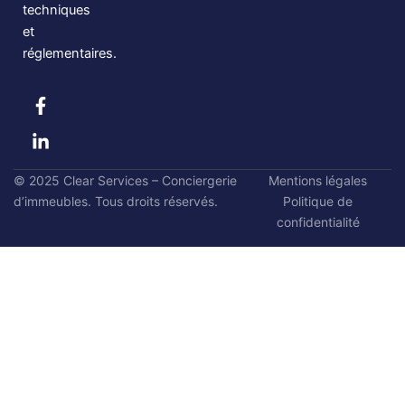
techniques
et
réglementaires.
F
L
a
i
c
n
e
k
b
e
© 2025 Clear Services – Conciergerie
Mentions légales
o
d
d’immeubles. Tous droits réservés.
o
i
Politique de
k
n
confidentialité
-
-
f
i
n