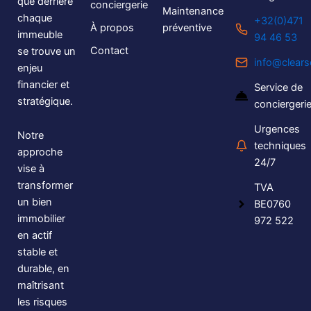
que derrière
conciergerie
Maintenance
chaque
+32(0)471
À propos
préventive
immeuble
94 46 53
Contact
se trouve un
info@clears
enjeu
financier et
Service de
stratégique.
conciergeri
Urgences
Notre
techniques
approche
24/7
vise à
transformer
TVA
un bien
BE0760
immobilier
972 522
en actif
stable et
durable, en
maîtrisant
les risques