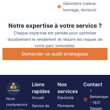
Géomètre (relevé,
bornage, division)
Notre expertise à votre service ?
Chaque expertise est pensée pour optimiser
durablement le rendement et réduire les risques de
votre parc immobilier.
Demander un audit strategique
Liens
Nos
Contact
rapides
services
1
Berkenlaan
Accueil
Électricité
Nous
- 1831
comprenons
Service de
Plomberie
Diegem