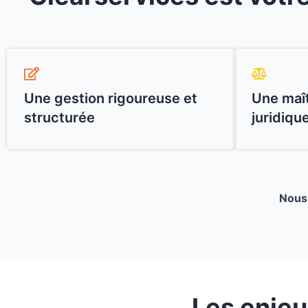
Une gestion rigoureuse et
Une maît
structurée
juridiqu
Nous 
Les enje