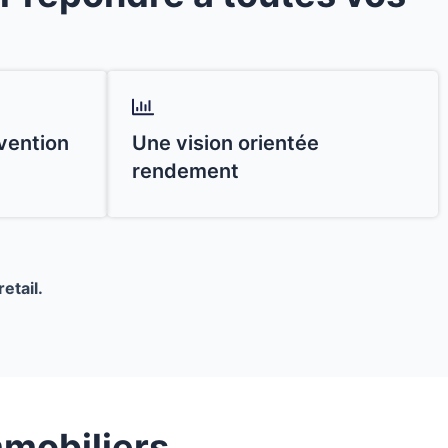
vention
Une vision orientée
rendement
etail.
mmobiliers