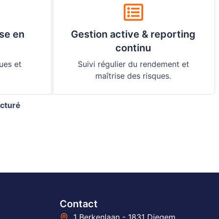
ise en
Gestion active & reporting
continu
ues et
Suivi régulier du rendement et
.
maîtrise des risques.
ucturé
Contact
1 Berkenlaan - 1831 Diegem