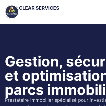
Skip
CLEAR SERVICES
to
content
Gestion, sécur
et optimisatio
parcs immobil
Prestataire immobilier spécialisé pour investi