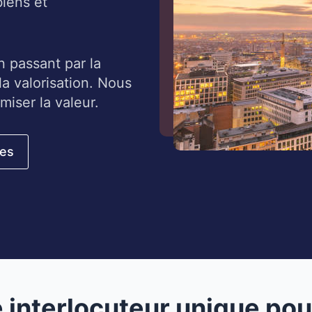
biens et
n passant par la
a valorisation.
Nous
miser la valeur.
ses
e
interlocuteur unique pou