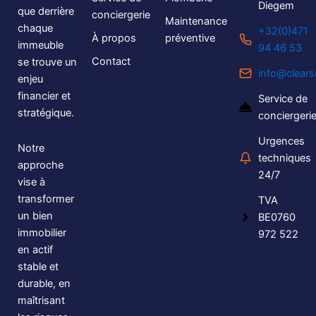
Diegem
que derrière
conciergerie
Maintenance
chaque
+32(0)471
À propos
préventive
immeuble
94 46 53
Contact
se trouve un
info@clears
enjeu
financier et
Service de
stratégique.
conciergeri
Urgences
Notre
techniques
approche
24/7
vise à
transformer
TVA
un bien
BE0760
immobilier
972 522
en actif
stable et
durable, en
maîtrisant