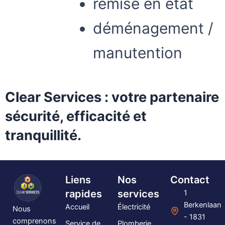
remise en état
déménagement /
manutention
Clear Services : votre partenaire
sécurité, efficacité et
tranquillité.
Liens
Nos
Contact
rapides
services
1
Berkenlaan
Accueil
Électricité
Nous
- 1831
comprenons
Service de
Plomberie