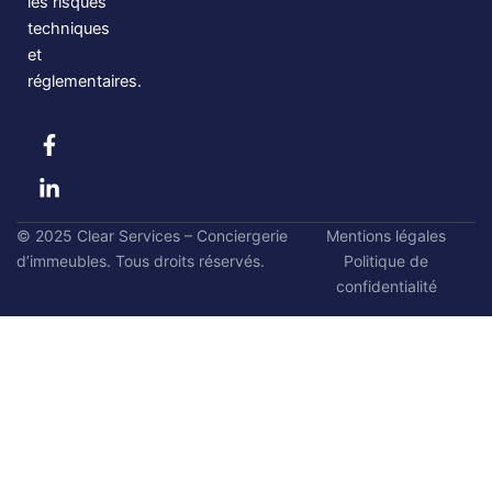
les risques
techniques
et
réglementaires.
F
L
a
i
c
n
e
k
b
e
© 2025 Clear Services – Conciergerie
Mentions légales
o
d
d’immeubles. Tous droits réservés.
o
i
Politique de
k
n
confidentialité
-
-
f
i
n